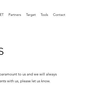
ET
Partners
Target
Tools
Contact
S
s paramount to us and we will always
nts with us, please let us know.