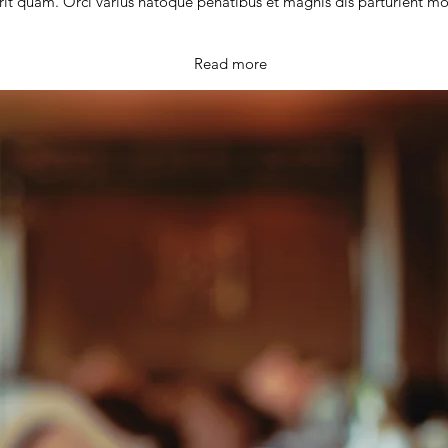
rit quam. Orci varius natoque penatibus et magnis dis parturient mon
Read more